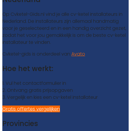
Op Cvketel-Gids.nl vind je alle cv-ketel installateurs in
Nederland. De installateurs zijn allemaal handmatig
voor je geselecteerd en in een handig overzicht gezet,
zodat het voor jou gemakkelijk is om de beste cv-ketel
installateur te vinden.
Cvketel-gids is onderdeel van
Avato
Hoe het werkt:
1. Vul het contactformulier in
2. Ontvang gratis prijsopgaven
3. Vergelijk en kies een cv-ketel installateur
Gratis offertes vergelijken
Provincies