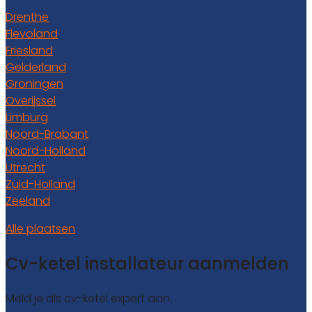
Drenthe
Flevoland
Friesland
Gelderland
Groningen
Overijssel
Limburg
Noord-Brabant
Noord-Holland
Utrecht
Zuid-Holland
Zeeland
Alle plaatsen
Cv-ketel installateur aanmelden
Meld je als cv-ketel expert aan.