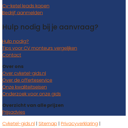
Cv-ketel leads kopen
Bedrijf aanmelden
Hulp nodig bij je aanvraag?
Hulp nodig?
Tips voor CV monteurs vergelijken
Contact
Over ons
Over cvketel-gids.nl
Over de offerteservice
Onze kwaliteitseisen
Onderzoek voor onze gids
Overzicht van alle prijzen
Prijsadvies
Cvketel-gids.nl
|
Sitemap
|
Privacyverklaring
|