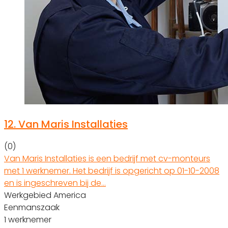
12.
Van Maris Installaties
(0)
Van Maris Installaties is een bedrijf met cv-monteurs
met 1 werknemer. Het bedrijf is opgericht op 01-10-2008
en is ingeschreven bij de…
Werkgebied America
Eenmanszaak
1 werknemer