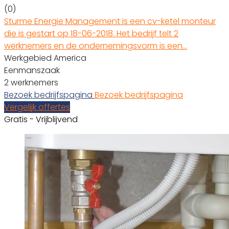
(0)
Sturme Energie Management is een cv-ketel monteur
die is gestart op 18-06-2018. Het bedrijf telt 2
werknemers en de ondernemingsvorm is een…
Werkgebied America
Eenmanszaak
2 werknemers
Bezoek bedrijfspagina
Bezoek bedrijfspagina
Vergelijk offertes
Gratis - Vrijblijvend