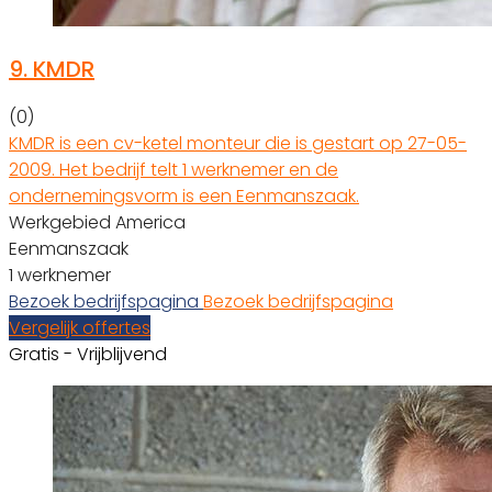
9.
KMDR
(0)
KMDR is een cv-ketel monteur die is gestart op 27-05-
2009. Het bedrijf telt 1 werknemer en de
ondernemingsvorm is een Eenmanszaak.
Werkgebied America
Eenmanszaak
1 werknemer
Bezoek bedrijfspagina
Bezoek bedrijfspagina
Vergelijk offertes
Gratis - Vrijblijvend