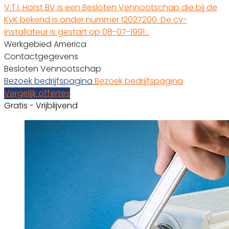
V.T.I. Horst BV is een Besloten Vennootschap die bij de
KvK bekend is onder nummer 12027200. De cv-
installateur is gestart op 08-07-1991…
Werkgebied America
Contactgegevens
Besloten Vennootschap
Bezoek bedrijfspagina
Bezoek bedrijfspagina
Vergelijk offertes
Gratis - Vrijblijvend