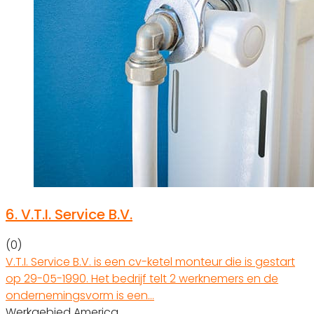
6.
V.T.I. Service B.V.
(0)
V.T.I. Service B.V. is een cv-ketel monteur die is gestart
op 29-05-1990. Het bedrijf telt 2 werknemers en de
ondernemingsvorm is een…
Werkgebied America