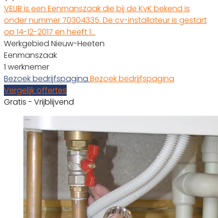
VELIB is een Eenmanszaak die bij de KvK bekend is
onder nummer 70304335. De cv-installateur is gestart
op 14-12-2017 en heeft 1…
Werkgebied Nieuw-Heeten
Eenmanszaak
1 werknemer
Bezoek bedrijfspagina
Bezoek bedrijfspagina
Vergelijk offertes
Gratis - Vrijblijvend