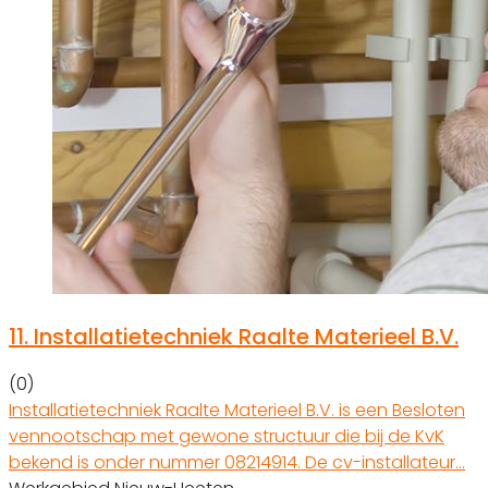
11.
Installatietechniek Raalte Materieel B.V.
(0)
Installatietechniek Raalte Materieel B.V. is een Besloten
vennootschap met gewone structuur die bij de KvK
bekend is onder nummer 08214914. De cv-installateur…