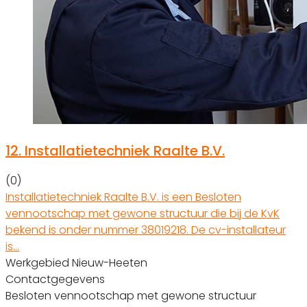
12.
Installatietechniek Raalte B.V.
(0)
Installatietechniek Raalte B.V. is een Besloten
vennootschap met gewone structuur die bij de KvK
bekend is onder nummer 38019218. De cv-installateur
is…
Werkgebied Nieuw-Heeten
Contactgegevens
Besloten vennootschap met gewone structuur