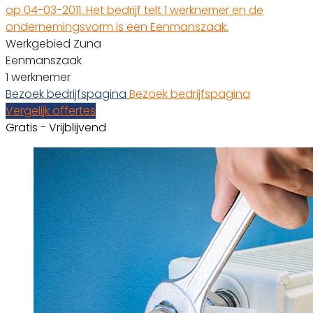
op 04-03-2011. Het bedrijf telt 1 werknemer en de
ondernemingsvorm is een Eenmanszaak.
Werkgebied Zuna
Eenmanszaak
1 werknemer
Bezoek bedrijfspagina
Bezoek bedrijfspagina
Vergelijk offertes
Gratis - Vrijblijvend