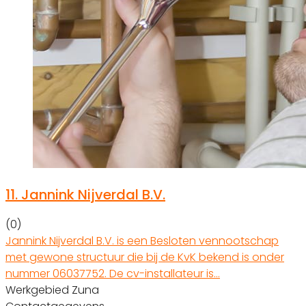
11.
Jannink Nijverdal B.V.
(0)
Jannink Nijverdal B.V. is een Besloten vennootschap
met gewone structuur die bij de KvK bekend is onder
nummer 06037752. De cv-installateur is…
Werkgebied Zuna