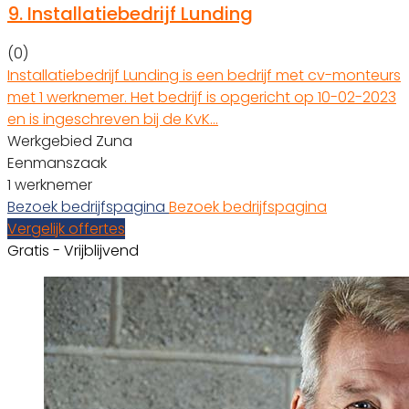
9.
Installatiebedrijf Lunding
(0)
Installatiebedrijf Lunding is een bedrijf met cv-monteurs
met 1 werknemer. Het bedrijf is opgericht op 10-02-2023
en is ingeschreven bij de KvK…
Werkgebied Zuna
Eenmanszaak
1 werknemer
Bezoek bedrijfspagina
Bezoek bedrijfspagina
Vergelijk offertes
Gratis - Vrijblijvend