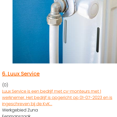
6.
Luux Service
(0)
Luux Service is een bedrijf met cv-monteurs met 1
werknemer. Het bedrijf is opgericht op 01-07-2023 en is
ingeschreven bij de KvK…
Werkgebied Zuna
Eenmanszaak