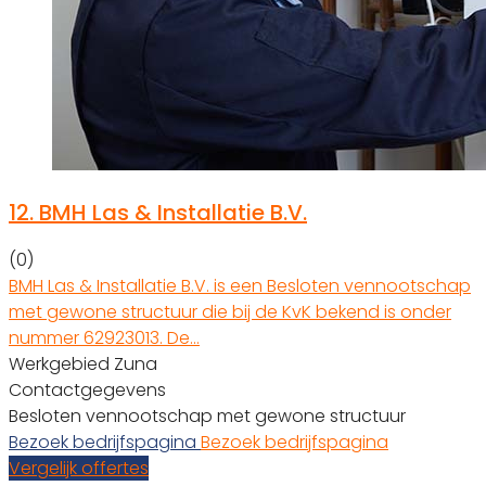
12.
BMH Las & Installatie B.V.
(0)
BMH Las & Installatie B.V. is een Besloten vennootschap
met gewone structuur die bij de KvK bekend is onder
nummer 62923013. De…
Werkgebied Zuna
Contactgegevens
Besloten vennootschap met gewone structuur
Bezoek bedrijfspagina
Bezoek bedrijfspagina
Vergelijk offertes