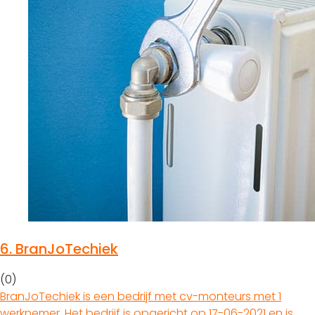
6.
BranJoTechiek
(0)
BranJoTechiek is een bedrijf met cv-monteurs met 1
werknemer. Het bedrijf is opgericht op 17-06-2021 en is