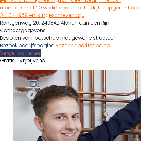
IMI Hydronic Engineering B.V. is een bedrijf met cv-
monteurs met 20 werknemers. Het bedrijf is opgericht op
24-07-1969 en is ingeschreven bij…
Rontgenweg 20, 2408AB Alphen aan den Rijn
Contactgegevens
Besloten vennootschap met gewone structuur
Bezoek bedrijfspagina
Bezoek bedrijfspagina
Vergelijk offertes
Gratis - Vrijblijvend