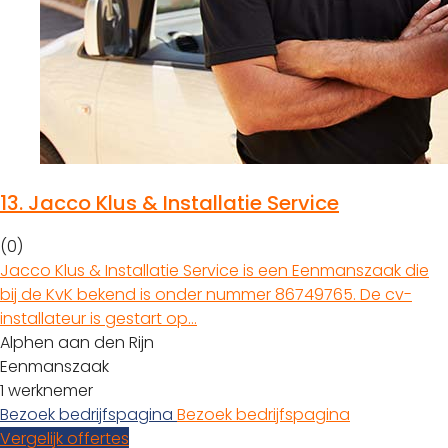
13.
Jacco Klus & Installatie Service
(0)
Jacco Klus & Installatie Service is een Eenmanszaak die
bij de KvK bekend is onder nummer 86749765. De cv-
installateur is gestart op…
Alphen aan den Rijn
Eenmanszaak
1 werknemer
Bezoek bedrijfspagina
Bezoek bedrijfspagina
Vergelijk offertes