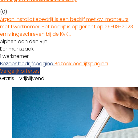
(0)
Argon Installatiebedrijf is een bedrijf met cv-monteurs
met 1 werknemer. Het bedrijf is opgericht op 25-08-2023
en is ingeschreven bij de KvK…
Alphen aan den Rijn
Eenmanszaak
1 werknemer
Bezoek bedrijfspagina
Bezoek bedrijfspagina
Vergelijk offertes
Gratis - Vrijblijvend