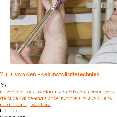
11.
L.J. van den Hoek Installatietechniek
(0)
L.J. van den Hoek Installatietechniek is een Eenmanszaak
die bij de KvK bekend is onder nummer 87266792. De cv-
installateur is gestart op…
Uithoorn