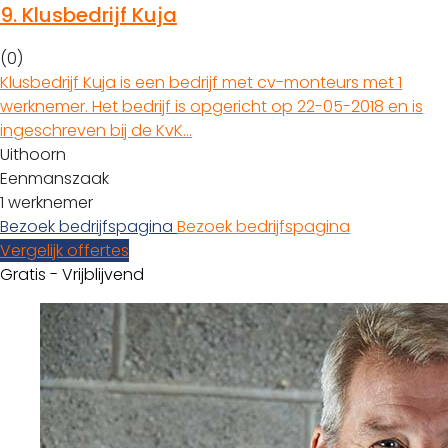
9.
Klusbedrijf Kuja
(0)
Klusbedrijf Kuja is een bedrijf met cv-monteurs met 1
werknemer. Het bedrijf is opgericht op 22-05-2018 en is
ingeschreven bij de KvK…
Uithoorn
Eenmanszaak
1 werknemer
Bezoek bedrijfspagina
Bezoek bedrijfspagina
Vergelijk offertes
Gratis - Vrijblijvend